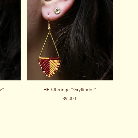
Schnellansicht
w"
HP-Ohrringe "Gryffindor"
Preis
39,00 €