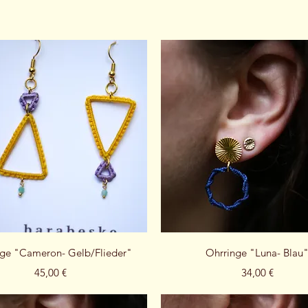
Schnellansicht
Schnellansicht
ge "Cameron- Gelb/Flieder"
Ohrringe "Luna- Blau
Preis
Preis
45,00 €
34,00 €