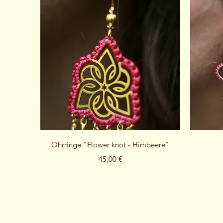
Schnellansicht
Ohrringe "Flower knot - Himbeere"
Preis
45,00 €