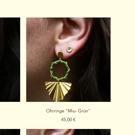
Schnellansicht
"
Ohrringe "Miu- Grün"
Preis
45,00 €