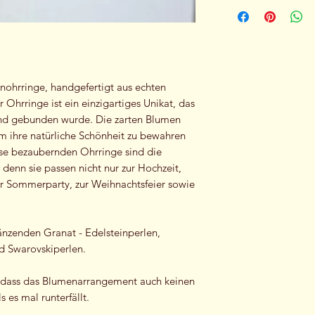
Um lange eine Freu
Abholung vor Ort m
haben, achte auf fo
- nicht in Verbindun
strömenden Regen,
Sauna tragen
- Sollten die Ohrri
nohrringe, handgefertigt aus echten
Luft trocknen lassen
Ohrringe ist ein einzigartiges Unikat, das
mitgelieferte Schm
and gebunden wurde. Die zarten Blumen
- Für ein Touch up 
um ihre natürliche Schönheit zu bewahren
Blumem mit einem 
ese bezaubernden Ohrringe sind die
anschließend wieder 
, denn sie passen nicht nur zur Hochzeit,
Box zurückwandern.
ur Sommerparty, zur Weihnachtsfeier sowie
länzenden Granat - Edelsteinperlen,
d Swarovskiperlen.
t, dass das Blumenarrangement auch keinen
 es mal runterfällt.