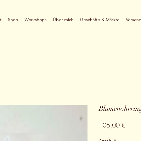
t
Shop
Workshops
Über mich
Geschäfte & Märkte
Versan
Blumenohrring
Preis
105,00 €
Anzahl
*