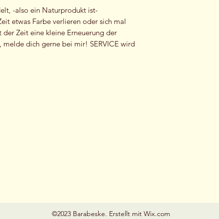
t, -also ein Naturprodukt ist-
eit etwas Farbe verlieren oder sich mal
t der Zeit eine kleine Erneuerung der
, melde dich gerne bei mir! SERVICE wird
Barabeske
info@barabeske.com
+436642475000
©2023 Barabeske. Erstellt mit Wix.com