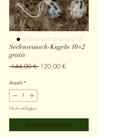
Seelenwunsch-Kugeln 10+2
gratis
Standardpreis
Sale-
 144,00 € 
120,00 €
Preis
Anzahl
*
Nicht verfügbar
Benachrichtigen lassen