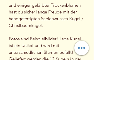
und einiger gefärbter Trockenblumen
hast du sicher lange Freude mit der
handgefertigten Seelenwunsch-Kugel /
Christbaumkugel.
Fotos sind Beispielbilder! Jede Kugel
ist ein Unikat und wird mit
unterschiedlichen Blumen befüllt!
Geliefert werden die 12 Kugeln in der
praktischen Aufbewahrungsbox aus
Karton.
Fotos: Jennifer Grünauer
PRODUKTINFO
Eine Box beinhaltet folgende Wünsche:
RÜCKGABERICHTLINIE
Liebe - Rot
Gesundheit - Blau